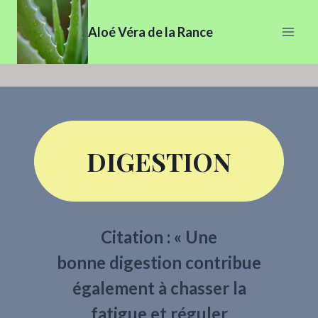
Aller
au
Aloé Véra de la Rance
contenu
DIGESTION
Citation : « Une
bonne digestion contribue
également à chasser la
fatigue et réguler