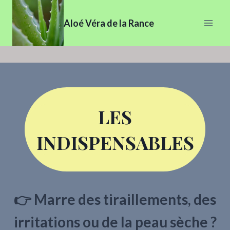
Aller
au
Aloé Véra de la Rance
contenu
LES
INDISPENSABLES
👉 Marre des tiraillements, des
irritations ou de la peau sèche ?