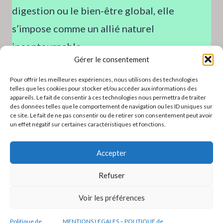
digestion ou le bien-être global, elle
s’impose comme un allié naturel
incontournable.
Gérer le consentement
👉 Intégrer l’aloe vera dans votre routine
Pour offrir les meilleures expériences, nous utilisons des technologies
quotidienne peut faire une réelle différence
telles que les cookies pour stocker et/ou accéder aux informations des
appareils. Le fait de consentir à ces technologies nous permettra de traiter
sur votre santé et votre énergie.
des données telles que le comportement de navigation ou les ID uniques sur
ce site. Le fait de ne pas consentir ou de retirer son consentement peut avoir
un effet négatif sur certaines caractéristiques et fonctions.
Accepter
Refuser
MENTIONS LEGALES – POLITIQUE de
CONFIDENTIALITE
Voir les préférences
Politique de cookies (UE)
Contacts
Politique de
MENTIONS LEGALES – POLITIQUE de