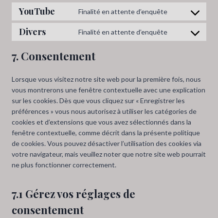
e
t
YouTube
n
Finalité en attente d’enquête
n
C
t
s
t
o
o
Divers
Finalité en attente d’enquête
e
C
t
n
s
n
o
o
s
e
7. Consentement
t
n
s
e
r
t
s
e
n
v
o
Lorsque vous visitez notre site web pour la première fois, nous
e
r
t
i
s
vous montrerons une fenêtre contextuelle avec une explication
n
v
t
c
e
sur les cookies. Dès que vous cliquez sur « Enregistrer les
t
i
o
e
r
préférences » vous nous autorisez à utiliser les catégories de
t
c
s
w
v
cookies et d’extensions que vous avez sélectionnés dans la
o
e
e
o
i
fenêtre contextuelle, comme décrit dans la présente politique
s
k
r
r
c
de cookies. Vous pouvez désactiver l’utilisation des cookies via
e
a
v
d
e
votre navigateur, mais veuillez noter que notre site web pourrait
r
d
i
p
g
ne plus fonctionner correctement.
v
e
c
r
o
i
n
e
e
o
c
c
y
s
7.1 Gérez vos réglages de
g
e
e
o
s
l
consentement
d
-
u
e