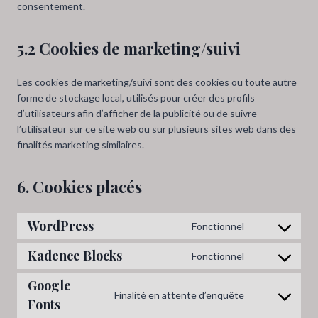
consentement.
5.2 Cookies de marketing/suivi
Les cookies de marketing/suivi sont des cookies ou toute autre
forme de stockage local, utilisés pour créer des profils
d’utilisateurs afin d’afficher de la publicité ou de suivre
l’utilisateur sur ce site web ou sur plusieurs sites web dans des
finalités marketing similaires.
6. Cookies placés
WordPress
Fonctionnel
C
o
Kadence Blocks
Fonctionnel
C
n
o
s
Google
n
Finalité en attente d’enquête
e
Fonts
C
s
n
o