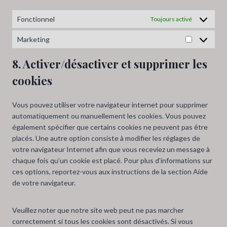
i
b
t
-
v
l
u
f
Fonctionnel
Toujours activé
e
o
b
o
r
c
e
Marketing
n
M
s
k
t
a
s
8. Activer/désactiver et supprimer les
s
r
cookies
k
e
t
Vous pouvez utiliser votre navigateur internet pour supprimer
i
automatiquement ou manuellement les cookies. Vous pouvez
n
également spécifier que certains cookies ne peuvent pas être
g
placés. Une autre option consiste à modifier les réglages de
votre navigateur Internet afin que vous receviez un message à
chaque fois qu’un cookie est placé. Pour plus d’informations sur
ces options, reportez-vous aux instructions de la section Aide
de votre navigateur.
Veuillez noter que notre site web peut ne pas marcher
correctement si tous les cookies sont désactivés. Si vous